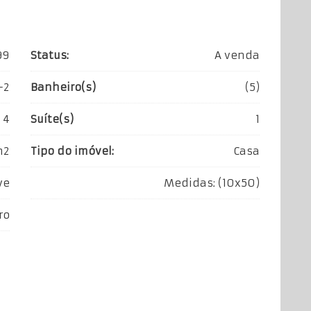
99
Status:
A venda
+2
Banheiro(s)
(5)
4
Suíte(s)
1
m2
Tipo do imóvel:
Casa
ve
Medidas: (10x50)
ro