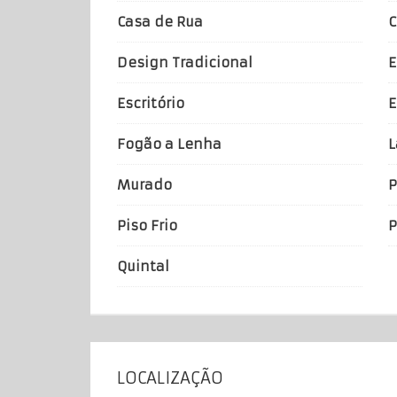
Casa de Rua
C
Design Tradicional
E
Escritório
E
Fogão a Lenha
L
Murado
P
Piso Frio
P
Quintal
LOCALIZAÇÃO