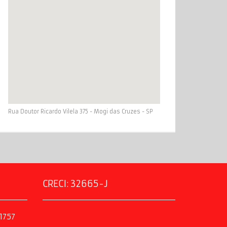
Rua Doutor Ricardo Vilela 375 - Mogi das Cruzes - SP
CRECI: 32665-J
1757