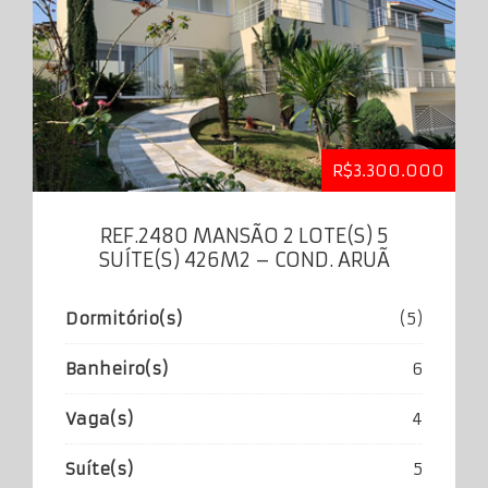
R$3.300.000
REF.2480 MANSÃO 2 LOTE(S) 5
SUÍTE(S) 426M2 – COND. ARUÃ
Dormitório(s)
(5)
Banheiro(s)
6
Vaga(s)
4
Suíte(s)
5