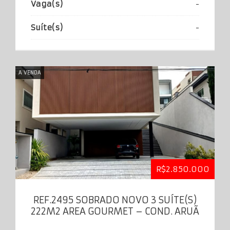
Vaga(s)
-
Suíte(s)
-
A VENDA
R$2.850.000
REF.2495 SOBRADO NOVO 3 SUÍTE(S)
222M2 AREA GOURMET – COND. ARUÃ