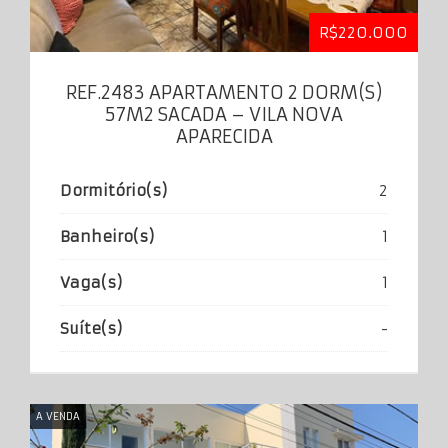
R$220.000
REF.2483 APARTAMENTO 2 DORM(S)
57M2 SACADA – VILA NOVA
APARECIDA
Dormitório(s)
2
Banheiro(s)
1
Vaga(s)
1
Suíte(s)
-
A VENDA