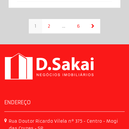
1
2
…
6
ENDEREÇO
Rua Doutor Ricardo Vilela nº 375 - Centro - Mogi
das Cruzes - SP