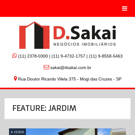
Tog
nav
(11) 2378-0300 | (11) 9-4732-1757 | (11) 9-8558-5463
sakai@dsakai.com.br
Rua Doutor Ricardo Vilela 375 - Mogi das Cruzes - SP
FEATURE: JARDIM
A VENDA