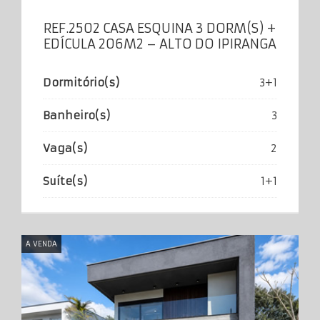
REF.2502 CASA ESQUINA 3 DORM(S) +
EDÍCULA 206M2 – ALTO DO IPIRANGA
Dormitório(s)
3+1
Banheiro(s)
3
Vaga(s)
2
Suíte(s)
1+1
A VENDA