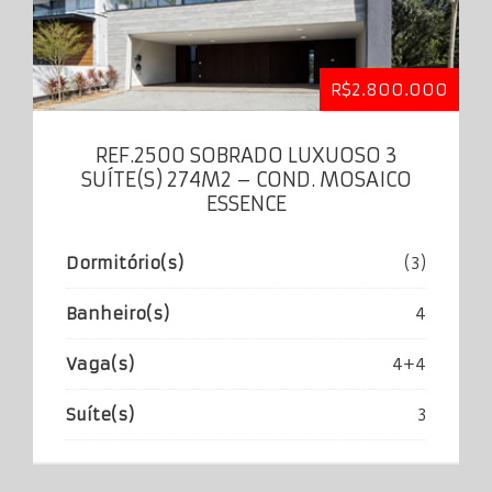
R$2.800.000
REF.2500 SOBRADO LUXUOSO 3
SUÍTE(S) 274M2 – COND. MOSAICO
ESSENCE
Dormitório(s)
(3)
Banheiro(s)
4
Vaga(s)
4+4
Suíte(s)
3